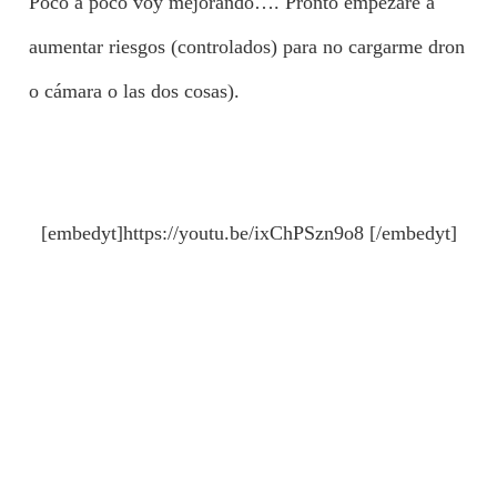
Poco a poco voy mejorando…. Pronto empezaré a
aumentar riesgos (controlados) para no cargarme dron
o cámara o las dos cosas).
[embedyt]https://youtu.be/ixChPSzn9o8 [/embedyt]