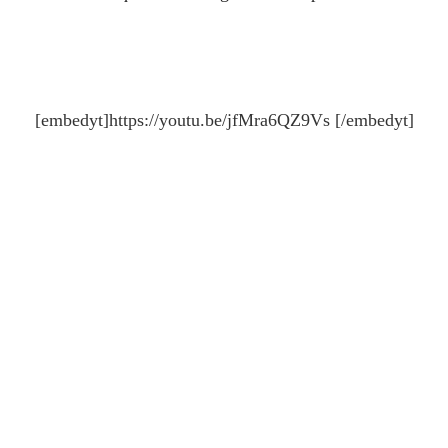
[embedyt]https://youtu.be/jfMra6QZ9Vs [/embedyt]