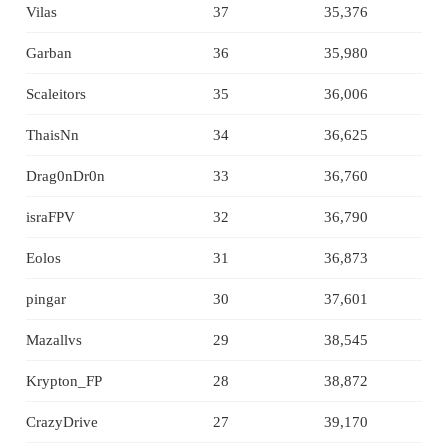
Vilas
37
35,376
Garban
36
35,980
Scaleitors
35
36,006
ThaisNn
34
36,625
Drag0nDr0n
33
36,760
israFPV
32
36,790
Eolos
31
36,873
pingar
30
37,601
Mazallvs
29
38,545
Krypton_FP
28
38,872
CrazyDrive
27
39,170