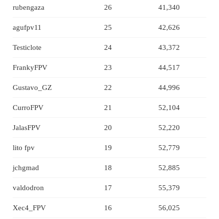
rubengaza
26
41,340
agufpv11
25
42,626
Testiclote
24
43,372
FrankyFPV
23
44,517
Gustavo_GZ
22
44,996
CurroFPV
21
52,104
JalasFPV
20
52,220
lito fpv
19
52,779
jchgmad
18
52,885
valdodron
17
55,379
Xec4_FPV
16
56,025