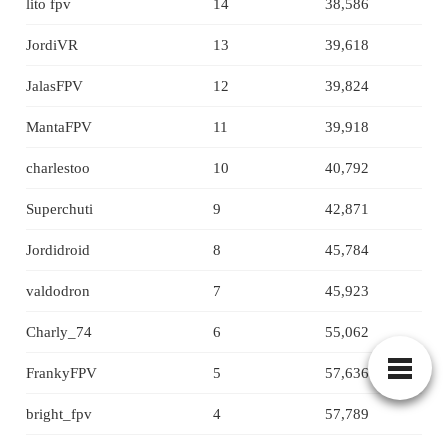
lito fpv
14
38,586
JordiVR
13
39,618
JalasFPV
12
39,824
MantaFPV
11
39,918
charlestoo
10
40,792
Superchuti
9
42,871
Jordidroid
8
45,784
valdodron
7
45,923
Charly_74
6
55,062
FrankyFPV
5
57,636
bright_fpv
4
57,789