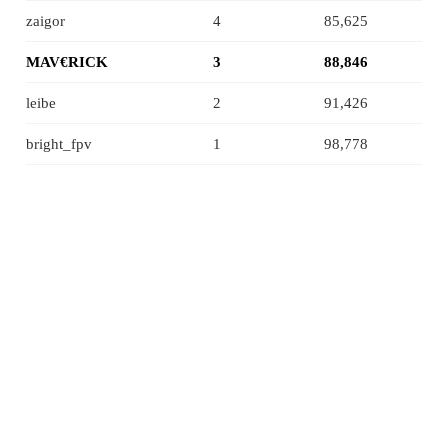
zaigor
4
85,625
MAV€RICK
3
88,846
leibe
2
91,426
bright_fpv
1
98,778