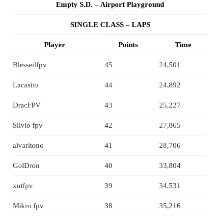
Empty S.D. – Airport Playground
SINGLE CLASS – LAPS
Player
Points
Time
Blessedfpv
45
24,501
Lacasito
44
24,892
DracFPV
43
25,227
Silvio fpv
42
27,865
alvaritono
41
28,706
GolDron
40
33,804
xutfpv
39
34,531
Mikro fpv
38
35,216