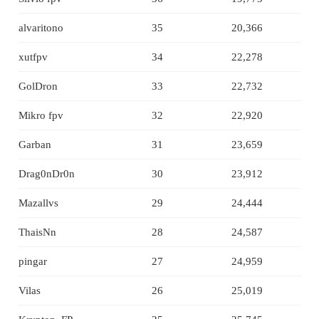
alvaritono
35
20,366
xutfpv
34
22,278
GolDron
33
22,732
Mikro fpv
32
22,920
Garban
31
23,659
Drag0nDr0n
30
23,912
Mazallvs
29
24,444
ThaisNn
28
24,587
pingar
27
24,959
Vilas
26
25,019