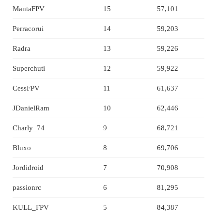
MantaFPV
15
57,101
Perracorui
14
59,203
Radra
13
59,226
Superchuti
12
59,922
CessFPV
11
61,637
JDanielRam
10
62,446
Charly_74
9
68,721
Bluxo
8
69,706
Jordidroid
7
70,908
passionrc
6
81,295
KULL_FPV
5
84,387