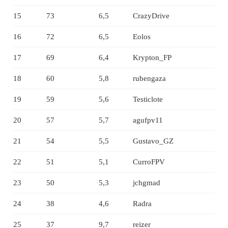
15
73
6,5
CrazyDrive
16
72
6,5
Eolos
17
69
6,4
Krypton_FP
18
60
5,8
rubengaza
19
59
5,6
Testiclote
20
57
5,7
agufpv11
21
54
5,5
Gustavo_GZ
22
51
5,1
CurroFPV
23
50
5,3
jchgmad
24
38
4,6
Radra
25
37
9,7
reizer