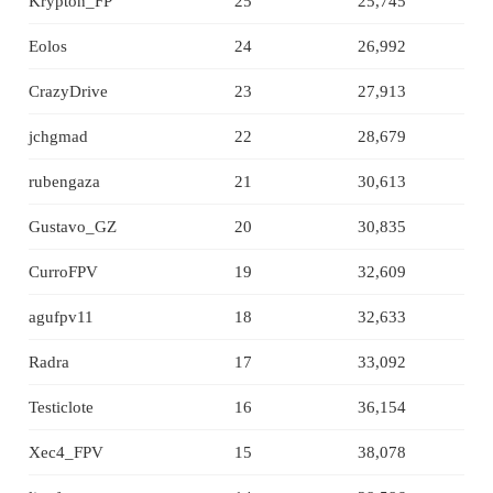
Krypton_FP
25
25,745
Eolos
24
26,992
CrazyDrive
23
27,913
jchgmad
22
28,679
rubengaza
21
30,613
Gustavo_GZ
20
30,835
CurroFPV
19
32,609
agufpv11
18
32,633
Radra
17
33,092
Testiclote
16
36,154
Xec4_FPV
15
38,078