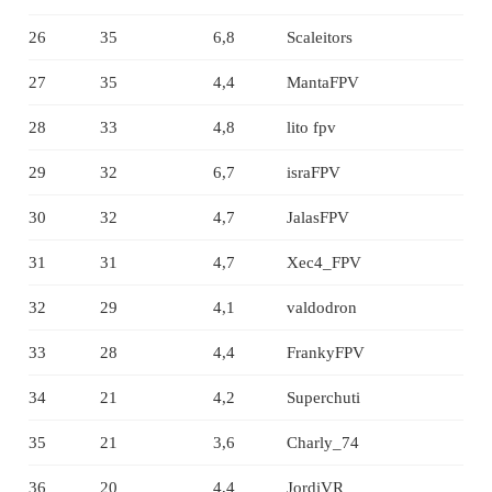
26
35
6,8
Scaleitors
27
35
4,4
MantaFPV
28
33
4,8
lito fpv
29
32
6,7
israFPV
30
32
4,7
JalasFPV
31
31
4,7
Xec4_FPV
32
29
4,1
valdodron
33
28
4,4
FrankyFPV
34
21
4,2
Superchuti
35
21
3,6
Charly_74
36
20
4,4
JordiVR