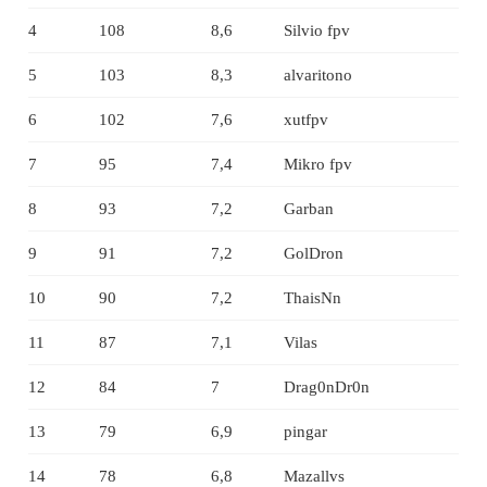
4
108
8,6
Silvio fpv
5
103
8,3
alvaritono
6
102
7,6
xutfpv
7
95
7,4
Mikro fpv
8
93
7,2
Garban
9
91
7,2
GolDron
10
90
7,2
ThaisNn
11
87
7,1
Vilas
12
84
7
Drag0nDr0n
13
79
6,9
pingar
14
78
6,8
Mazallvs