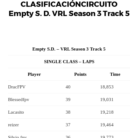
CLASIFICACIÓNCIRCUITO
Empty S. D. VRL Season 3 Track 5
Empty S.D. – VRL Season 3 Track 5
SINGLE CLASS – LAPS
Player
Points
Time
DracFPV
40
18,853
Blessedfpv
39
19,031
Lacasito
38
19,218
reizer
37
19,464
Silvio fpv
36
19,773