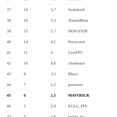
37
19
3,7
Jordidroid
38
16
3,3
JDanielRam
39
15
5,7
NON-STOP
40
14
4,1
Perracorui
41
11
4
CessFPV
42
10
4,6
charlestoo
43
8
3,5
Bluxo
44
7
2,5
passionrc
45
6
2,5
MAV€RICK
46
5
2,9
KULL_FPV
47
5
2,9
bright_fpv