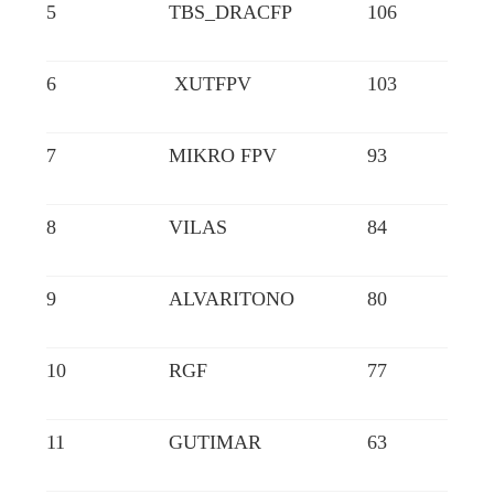
5
TBS_DRACFP
106
6
XUTFPV
103
7
MIKRO FPV
93
8
VILAS
84
9
ALVARITONO
80
10
RGF
77
11
GUTIMAR
63