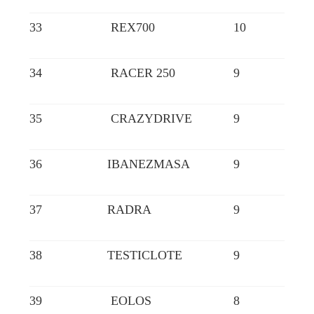
33
REX700
10
34
RACER 250
9
35
CRAZYDRIVE
9
36
IBANEZMASA
9
37
RADRA
9
38
TESTICLOTE
9
39
EOLOS
8