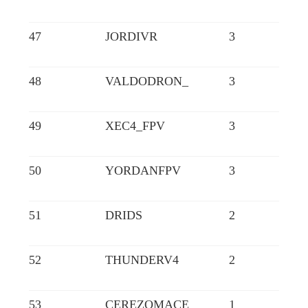
47
JORDIVR
3
48
VALDODRON_
3
49
XEC4_FPV
3
50
YORDANFPV
3
51
DRIDS
2
52
THUNDERV4
2
53
CEREZOMACE
1