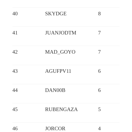
40
SKYDGE
8
41
JUANJODTM
7
42
MAD_GOYO
7
43
AGUFPV11
6
44
DAN00B
6
45
RUBENGAZA
5
46
JORCOR
4