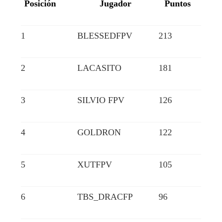
Posición
Jugador
Puntos
1
BLESSEDFPV
213
2
LACASITO
181
3
SILVIO FPV
126
4
GOLDRON
122
5
XUTFPV
105
6
TBS_DRACFP
96