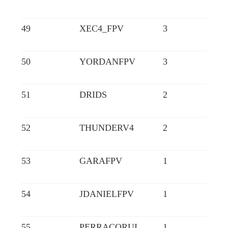
49
XEC4_FPV
3
50
YORDANFPV
3
51
DRIDS
2
52
THUNDERV4
2
53
GARAFPV
1
54
JDANIELFPV
1
55
PERRACORUI
1