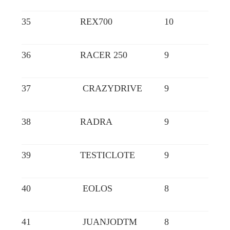
35
REX700
10
36
RACER 250
9
37
CRAZYDRIVE
9
38
RADRA
9
39
TESTICLOTE
9
40
EOLOS
8
41
JUANJODTM
8