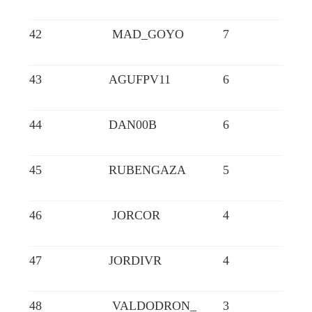
42
MAD_GOYO
7
43
AGUFPV11
6
44
DAN00B
6
45
RUBENGAZA
5
46
JORCOR
4
47
JORDIVR
4
48
VALDODRON_
3