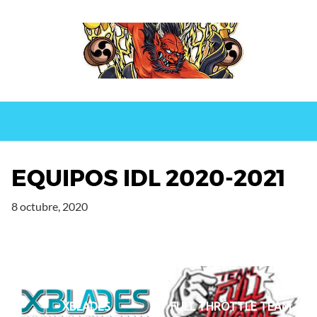
Saltar
al
contenido
EQUIPOS IDL 2020-2021
8 octubre, 2020
XBLADES
FULL THROTTLE TEAM